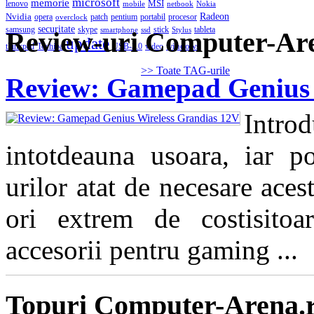
microsoft
memorie
MSI
lenovo
mobile
netbook
Nokia
Nvidia
Radeon
opera
patch
pentium
portabil
procesor
overclock
securitate
samsung
skype
stick
tableta
smartphone
ssd
Stylus
Review-uri Computer-Ar
update
windows
thinkpad
Toshiba
USB-3.0
video
>> Toate TAG-urile
Review: Gamepad Genius 
Intro
intotdeauna usoara, iar pos
urilor atat de necesare aces
ori extrem de costisitoa
accesorii pentru gaming ...
Topuri Computer-Arena.