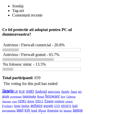
Sondaj
Tag-uri
Comentarii recente
Ce fel protectie ati adoptat pentru PC-ul
dumneavoastra?
Antivirus / Firewall comercial - 20.8%
Antivirus / Firewall gratuit - 65.7%
Nu folosesc nimic - 13.5%
Total participanti
: 659
The voting for this poll has ended
Detalii
AMD
Android
antivirus
Apple
Asus
ati
16GB
32GB
8GB
browser
atom
bitdefender
avertizare
Brinel
bug
Celeron
DX11
Epson
DDR3
driver
explorer
chrome
core
extern
geforce
google
hdd
fermi
firefox
Eyefinity
GTX
HD5870
intel
laptop
ION
ipad
Kingston
imprimanta
iPhone
kit
lansare