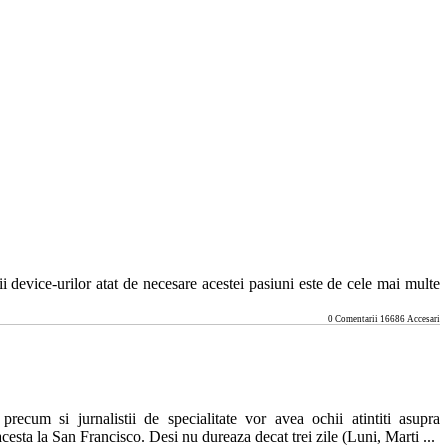
ii device-urilor atat de necesare acestei pasiuni este de cele mai multe
0 Comentarii 16686 Accesari
recum si jurnalistii de specialitate vor avea ochii atintiti asupra
sta la San Francisco. Desi nu dureaza decat trei zile (Luni, Marti ...