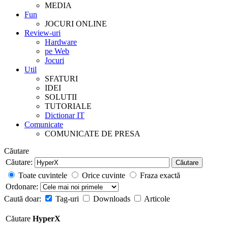
MEDIA
Fun
JOCURI ONLINE
Review-uri
Hardware
pe Web
Jocuri
Util
SFATURI
IDEI
SOLUTII
TUTORIALE
Dictionar IT
Comunicate
COMUNICATE DE PRESA
Căutare
Căutare:
Căutare
Toate cuvintele
Orice cuvinte
Fraza exactă
Ordonare:
Caută doar:
Tag-uri
Downloads
Articole
Căutare
HyperX