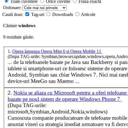
Toate cuvintele
Orice cuvinte
Fraza exactă
Ordonare:
Caută doar:
Tag-uri
Downloads
Articole
Căutare
windows
9 rezultate găsite.
1.
Opera lanseaza Opera Mini 6 si Opera Mobile 11
(Dupa TAG-urile: Symbian,browser,update,windows,opera,Andro
... de la telefoanele bazate pe Java sau Backberry si pan
tablete si smartphone-uri ce folosesc sisteme de operar
Android, Symbian sau chiar
Windows
7. Nici mai rare
device-uri MeeGo sau Maemo ...
2.
Nokia se aliaza cu Microsoft pentru a oferi telefoan
bazate pe noul sistem de operare Windows Phone 7
(Dupa TAG-urile:
microsoft,Symbian,Android,Nokia,windows)
Cunoscuta companie producatoare de telefoane mobile
anuntat vineri ca strategia imediat urmatoare va fi dezvo