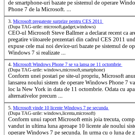
de smartphone-uri bazate pe sistemul de operare
Wind
Phone 7 de la Microsoft. ...
3.
Microsoft pregateste surprize pentru CES 2011
(Dupa TAG-urile: microsoft,gadget,windows)
CEO-ul Microsoft Steve Ballmer a declarat recent ca ar
pregatire viitoarele prezentari din cadrul CES 2011 und
expuse cele mai noi device-uri bazate pe sistemul de op
Windows
7 si realizate ...
4.
Microsoft Windows Phone 7 se va lansa pe 11 octombrie
(Dupa TAG-urile: windows,microsoft,smartphone)
Conform unei postari pe site-ul propriu, Microsoft anu
lansarea noului sistem de operare
Windows
Phone 7 va
loc la New York in data de 11 octombrie. Odata cu aparitia
alternativelor precum ...
5.
Microsoft vinde 10 licente Windows 7 pe secunda
(Dupa TAG-urile: windows,licenta,microsoft)
Conform unui raport Microsoft emis joia trecuta, comp
vandut in ultima luna aproape 10 licente ale noului sis
operare
Windows
7 pe secunda. In urma cu o luna de zile,