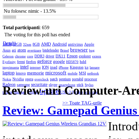
Nu folosesc nimic - 13.5%
Total participanti
: 659
The voting for this poll has ended
Detalii
AMD
Android
antivirus
Apple
16GB
32GB
8GB
32nm
browser
Asus
ati
atom
bitdefender
avertizare
Brinel
bug
DX11
Epson
DDR3
driver
explorer
Celeron
chrome
core
extern
geforce
google
hdd
fermi
firefox
Eyefinity
HD5870
intel
ION
ipad
Kingston
imprimanta
internet
iPhone
kit
lansare
microsoft
laptop
memorie
MSI
lenovo
mobile
netbook
Nvidia
opera
patch
pentium
portabil
procesor
Nokia
overclock
Radeon
securitate
samsung
skype
stick
smartphone
Stylus
Review-uri Computer-Ar
update
windows
tableta
thinkpad
Toshiba
USB-3.0
video
>> Toate TAG-urile
Review: Gamepad Genius 
Intro