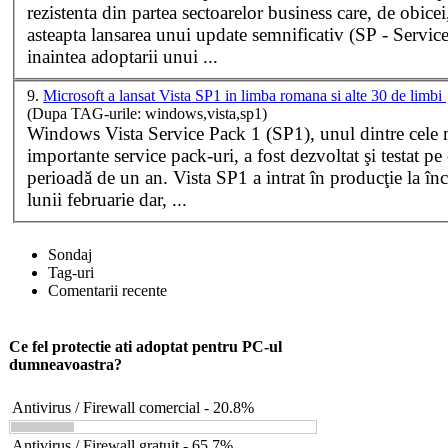
rezistenta din partea sectoarelor business care, de obicei
asteapta lansarea unui update semnificativ (SP - Servic
inaintea adoptarii unui ...
9.
Microsoft a lansat Vista SP1 in limba romana si alte 30 de limbi
(Dupa TAG-urile: windows,vista,sp1)
Windows
Vista Service Pack 1 (SP1), unul dintre cele 
importante service pack-uri, a fost dezvoltat şi testat pe
perioadă de un an. Vista SP1 a intrat în producţie la în
lunii februarie dar, ...
Sondaj
Tag-uri
Comentarii recente
Ce fel protectie ati adoptat pentru PC-ul
dumneavoastra?
Antivirus / Firewall comercial - 20.8%
Antivirus / Firewall gratuit - 65.7%