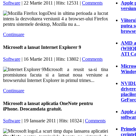
Apple p
Software
| 22 Martie 2011 | Hits: 12531 |
Comments
versiun
Desi in ultima perioada a lucrat
intens la dezvoltarea versiunii 4 a browser-ului Firefox
Viitoru
pentru sistemele desktop, Mozilla nu a...
putea s
browse
Continuare
AMD a 
Microsoft a lansat Internet Explorer 9
(WHQL)
ATI Ca
Software
| 16 Martie 2011 | Hits: 13802 |
Comments
Microso
Microsoft a reusit sa-si tina
Window
promisiunea facuta si a lansat noua versiune a
browserului Internet Explorer in primul trimes...
NVIDIA
driver
Continuare
placilo
GeForc
Microsoft a lansat aplicatia OneNote pentru
iPhone. Deocamdata gratuit.
Apple a
softwar
Software
| 19 Ianuarie 2011 | Hits: 10324 |
Comments
Primele
La scurt timp dupa lansarea aplicatiei
cerinte