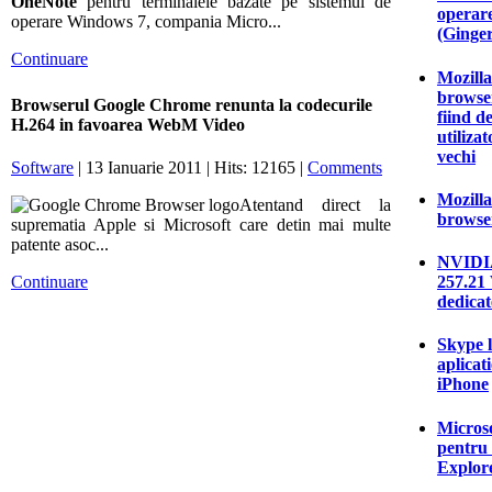
OneNote
pentru terminalele bazate pe sistemul de
operar
operare Windows 7, compania Micro...
(Ginge
Continuare
Mozilla
browser
Browserul Google Chrome renunta la codecurile
fiind d
H.264 in favoarea WebM Video
utiliza
vechi
Software
| 13 Ianuarie 2011 | Hits: 12165 |
Comments
Mozilla
Atentand direct la
browser
suprematia Apple si Microsoft care detin mai multe
patente asoc...
NVIDIA
Continuare
257.21
dedicat
Skype l
aplicat
iPhone
Microso
pentru 
Explor