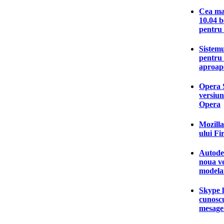
Cea ma
10.04 b
pentru
Sistemu
pentru 
aproape
Opera S
versiun
Opera
Mozilla
ului Fi
Autodes
noua ve
modela
Skype l
cunosc
mesager