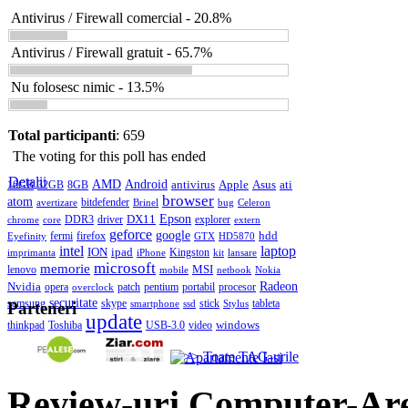
Antivirus / Firewall comercial - 20.8%
Antivirus / Firewall gratuit - 65.7%
Nu folosesc nimic - 13.5%
Total participanti
: 659
The voting for this poll has ended
Detalii
AMD
Android
antivirus
Apple
Asus
ati
16GB
32GB
8GB
browser
atom
bitdefender
avertizare
Brinel
bug
Celeron
DX11
Epson
DDR3
driver
explorer
chrome
core
extern
geforce
google
hdd
fermi
firefox
Eyefinity
GTX
HD5870
intel
laptop
ION
ipad
Kingston
imprimanta
iPhone
kit
lansare
microsoft
memorie
MSI
lenovo
mobile
netbook
Nokia
Nvidia
Radeon
opera
patch
pentium
portabil
procesor
overclock
securitate
samsung
skype
stick
tableta
smartphone
ssd
Stylus
Parteneri
update
windows
thinkpad
Toshiba
USB-3.0
video
>> Toate TAG-urile
Review-uri Computer-Ar