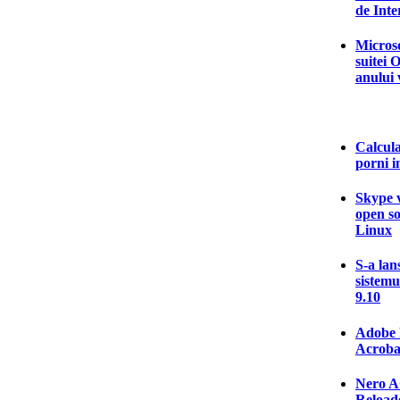
de Inte
Microso
suitei 
anului 
Calcul
porni i
Skype v
open so
Linux
S-a lan
sistem
9.10
Adobe l
Acrobat
Nero A
Reload