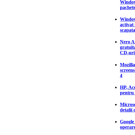
Window
pachet
Windows
activa
scapata
Nero A
gratuit
CD-uri
Mozilla
screens
4
HP, Ace
pentru
Microso
detalii
Google 
operar