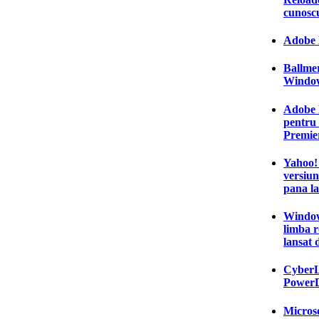
cunoscu
Adobe 
Ballmer
Window
Adobe l
pentru
Premie
Yahoo! 
versiun
pana la
Window
limba 
lansat 
CyberL
PowerD
Microso