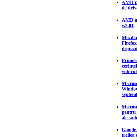
AMD pr
de driv
AMD a 
v.2.01
Mozilla
Firefox
dispozi
Primele
cerinte
viitor
Microso
Window
septem
Microso
pentru 
ale sui
Google
treilea