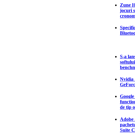
Zune H
jocuri s
cronom
Specifi
Bluetoo
S-a lan
softului
benchm
Nvidia 
GeFor
Google
function
de tip 
Adobe 
pachetu
Suite 