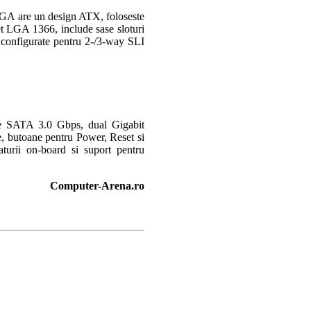
EVGA are un design ATX, foloseste
ket LGA 1366, include sase sloturi
 configurate pentru 2-/3-way SLI
e SATA 3.0 Gbps, dual Gigabit
e, butoane pentru Power, Reset si
turii on-board si suport pentru
Computer-Arena.ro