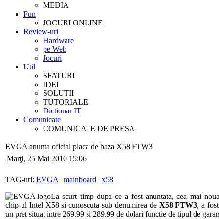
MEDIA
Fun
JOCURI ONLINE
Review-uri
Hardware
pe Web
Jocuri
Util
SFATURI
IDEI
SOLUTII
TUTORIALE
Dictionar IT
Comunicate
COMUNICATE DE PRESA
EVGA anunta oficial placa de baza X58 FTW3
Marţi, 25 Mai 2010 15:06
TAG-uri:
EVGA
|
mainboard
|
x58
La scurt timp dupa ce a fost anuntata, cea mai no
chip-ul Intel X58 si cunoscuta sub denumirea de
X58 FTW3
, a fos
un pret situat intre 269.99 si 289.99 de dolari functie de tipul de garant