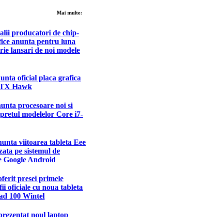
Mai multe:
alii producatori de chip-
fice anunta pentru luna
ie lansari de noi modele
nta oficial placa grafica
TX Hawk
nunta procesoare noi si
pretul modelelor Core i7-
unta viitoarea tableta Eee
ata pe sistemul de
e Google Android
ferit presei primele
fii oficiale cu noua tableta
d 100 Wintel
rezentat noul laptop