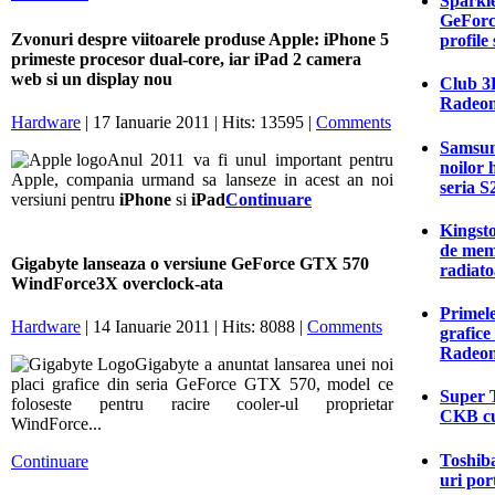
Sparkle
GeForc
Zvonuri despre viitoarele produse Apple: iPhone 5
profile
primeste procesor dual-core, iar iPad 2 camera
web si un display nou
Club 3D
Radeon
Hardware
| 17 Ianuarie 2011 | Hits: 13595 |
Comments
Samsung
Anul 2011 va fi unul important pentru
noilor 
Apple, compania urmand sa lanseze in acest an noi
seria S
versiuni pentru
iPhone
si
iPad
Continuare
Kingsto
de mem
Gigabyte lanseaza o versiune GeForce GTX 570
radiato
WindForce3X overclock-ata
Primele
Hardware
| 14 Ianuarie 2011 | Hits: 8088 |
Comments
grafic
Radeon
Gigabyte a anuntat lansarea unei noi
placi grafice din seria GeForce GTX 570, model ce
Super T
foloseste pentru racire cooler-ul proprietar
CKB cu
WindForce...
Toshiba
Continuare
uri por