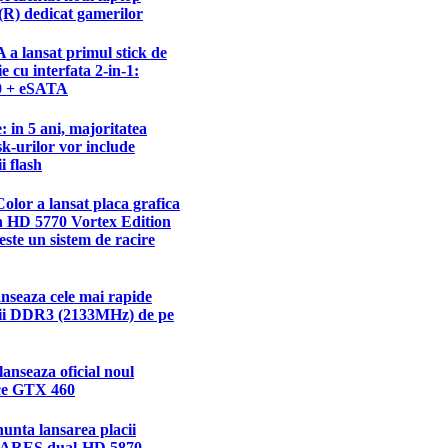
R) dedicat gamerilor
a lansat primul stick de
 cu interfata 2-in-1:
0 + eSATA
: in 5 ani, majoritatea
k-urilor vor include
 flash
lor a lansat placa grafica
 HD 5770 Vortex Edition
seste un sistem de racire
nseaza cele mai rapide
i DDR3 (2133MHz) de pe
lanseaza oficial noul
e GTX 460
unta lansarea placii
e ARES dual-HD 5870