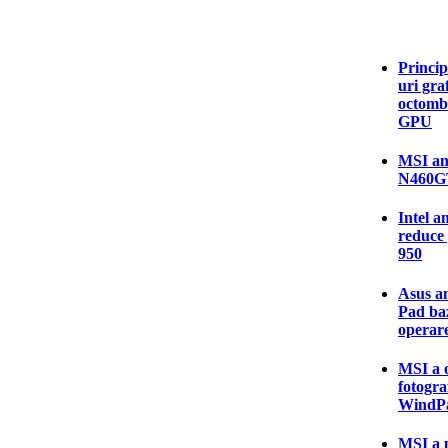
Princip
uri gra
octombr
GPU
MSI anu
N460G
Intel a
reduce 
950
Asus an
Pad baz
operar
MSI a o
fotogra
WindPa
MSI a p