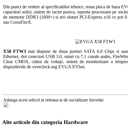
Din punct de vedere al specificatiilor tehnice, noua placa de baza 
capacitori solizi, sistem de racire pasiva, suporta procesoare pe soc
de memorie DDR3 (1600+) si trei sloturi PCI-Express x16 ce pot fi
sau CrossFireX.
X58 FTW3
mai dispune de doua porturi SATA 6.0 Gbps si sas
Ethernet, doi conectori USB 3.0, sunet cu 7.1 canale audio, FireWir
Clear CMOS, cititor de voltaje, sistem de monitorizare a tempera
dispozitivele de overclock-ing EVGA EVbot.
Adauga acest articol in reteaua ta de socializare favorita:
Alte articole din categoria Hardware