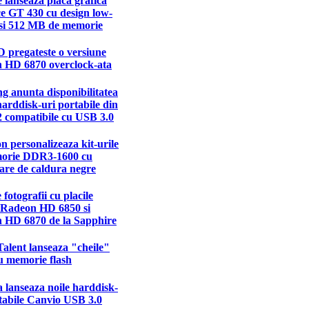
 lanseaza placa grafica
e GT 430 cu design low-
 si 512 MB de memorie
 pregateste o versiune
 HD 6870 overclock-ata
 anunta disponibilitatea
harddisk-uri portabile din
2 compatibile cu USB 3.0
n personalizeaza kit-urile
orie DDR3-1600 cu
are de caldura negre
 fotografii cu placile
e Radeon HD 6850 si
 HD 6870 de la Sapphire
alent lanseaza "cheile"
 memorie flash
 lanseaza noile harddisk-
tabile Canvio USB 3.0