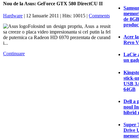
Nou de la Asus: GeForce GTX 580 DirectCU II
Samsun
memori
Hardware
| 12 Ianuarie 2011 | Hits: 10015 |
Comments
de 8GB
produc
Folosind un design propriu, Asus a reusit
sa creeze o placa video impresionanta si cel putin la fel
Acer la
de puternica ca Radeon HD 6970 prezentata de curand
Revo V
i...
Continuare
LaCie a
un gadg
Kingsto
stick-u
USB 3.0
64GB
Dell a 
noul In
hibrid 
Super T
Drive U
memori