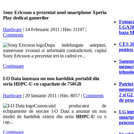
Sony Ericsson a prezentat noul smartphone Xperia
Play dedicat gamerilor
Fotogra
LGA201
Hardware
| 14 Februarie 2011 | Hits: 11197 |
baza M
Comments
CES 20
Dupa indelungate asteptari,
pentru 
numeroase zvonuri si informatii contradictorii, cuplul
Sony Ericsson a prezentat ieri in cadrul ev...
Samsun
Continuare
memori
tehnolo
I-O Data lanseaza un nou harddisk portabil din
Patriot
seria HDPC-U cu capacitate de 750GB
memori
2 si G2
Hardware
| 20 Ianuarie 2011 | Hits: 8057 |
Comments
de proc
Cunoscutul producator de
echipamente de stocare I-O Data a anuntat un nou
LG intr
model de harddisk extern din seria
HDPC-U
cu o
smartp
cap...
proces
Continuare