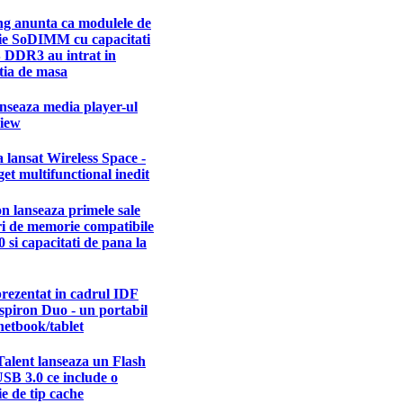
g anunta ca modulele de
e SoDIMM cu capacitati
 DDR3 au intrat in
tia de masa
nseaza media player-ul
iew
 lansat Wireless Space -
et multifunctional inedit
n lanseaza primele sale
ri de memorie compatibile
 si capacitati de pana la
prezentat in cadrul IDF
spiron Duo - un portabil
netbook/tablet
alent lanseaza un Flash
SB 3.0 ce include o
e de tip cache