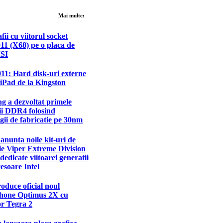
Mai multe:
fii cu viitorul socket
1 (X68) pe o placa de
SI
11: Hard disk-uri externe
iPad de la Kingston
g a dezvoltat primele
i DDR4 folosind
gii de fabricatie pe 30nm
 anunta noile kit-uri de
e Viper Extreme Division
 dedicate viitoarei generatii
esoare Intel
oduce oficial noul
hone Optimus 2X cu
or Tegra 2