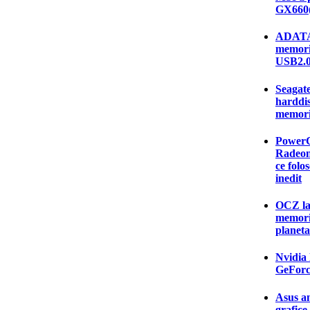
GX660(
ADATA 
memorie
USB2.
Seagate
harddis
memorii
PowerCo
Radeon
ce folo
inedit
OCZ la
memori
planeta
Nvidia 
GeForc
Asus an
grafic