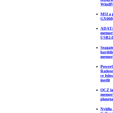
WindPa
MSI a p
GX660(
ADATA 
memorie
USB2.
Seagate
harddis
memorii
PowerCo
Radeon
ce folo
inedit
OCZ la
memori
planeta
Nvidia 