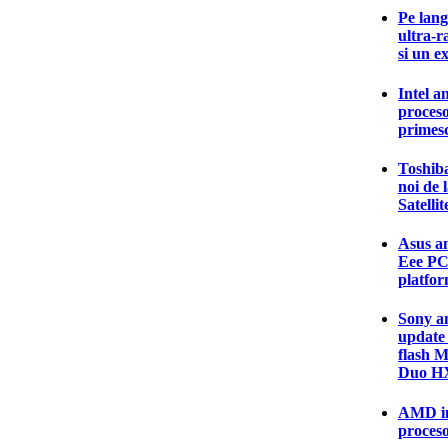
Pe lang
ultra-r
si un e
Intel a
proces
primesc
Toshib
noi de 
Satelli
Asus an
Eee PC
platfor
Sony an
update
flash 
Duo H
AMD in
proceso