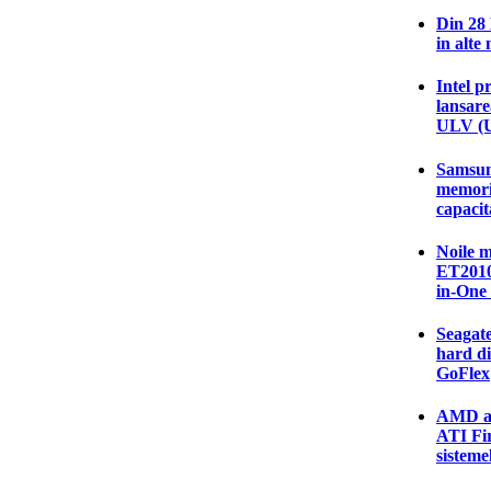
Din 28
in alte
Intel p
lansare
ULV (U
Samsung
memor
capacit
Noile 
ET2010
in-One
Seagate
hard di
GoFlex
AMD an
ATI Fi
sisteme