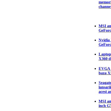
memori
channe
MSI an
GeForc
Nvidia 
GeForc
Laptop-
X360 d
EVGA a
baza 
Seagate
lansari
acest a
MSI an
inch G