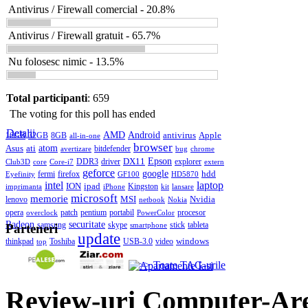
Antivirus / Firewall comercial - 20.8%
Antivirus / Firewall gratuit - 65.7%
Nu folosesc nimic - 13.5%
Total participanti
: 659
The voting for this poll has ended
Detalii
AMD
Android
antivirus
Apple
16GB
32GB
8GB
all-in-one
browser
Asus
ati
atom
bitdefender
avertizare
bug
chrome
DX11
Epson
DDR3
driver
explorer
Club3D
core
Core-i7
extern
geforce
google
hdd
fermi
firefox
Eyefinity
GF100
HD5870
intel
laptop
ION
ipad
Kingston
imprimanta
iPhone
kit
lansare
microsoft
memorie
MSI
Nvidia
lenovo
netbook
Nokia
opera
patch
pentium
portabil
procesor
overclock
PowerColor
Radeon
securitate
samsung
skype
stick
tableta
smartphone
Parteneri
update
windows
thinkpad
Toshiba
USB-3.0
video
top
>> Toate TAG-urile
Review-uri Computer-Ar