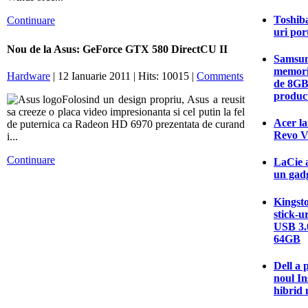
Toshiba
Continuare
uri por
Nou de la Asus: GeForce GTX 580 DirectCU II
Samsun
memori
Hardware
| 12 Ianuarie 2011 | Hits: 10015 |
Comments
de 8GB
produc
Folosind un design propriu, Asus a reusit
sa creeze o placa video impresionanta si cel putin la fel
Acer la
de puternica ca Radeon HD 6970 prezentata de curand
Revo V
i...
Continuare
LaCie a
un gadg
Kingsto
stick-u
USB 3.0
64GB
Dell a 
noul In
hibrid 