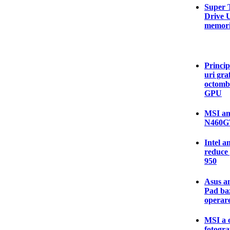
Super T
Drive U
memori
Princip
uri gra
octombr
GPU
MSI anu
N460G
Intel a
reduce 
950
Asus an
Pad baz
operar
MSI a o
fotogra