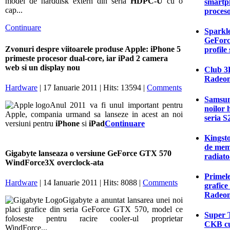
model de harddisk extern din seria
HDPC-U
cu o
smartp
cap...
proces
Continuare
Sparkle
GeForc
Zvonuri despre viitoarele produse Apple: iPhone 5
profile
primeste procesor dual-core, iar iPad 2 camera
web si un display nou
Club 3D
Radeon
Hardware
| 17 Ianuarie 2011 | Hits: 13594 |
Comments
Samsung
Anul 2011 va fi unul important pentru
noilor 
Apple, compania urmand sa lanseze in acest an noi
seria S
versiuni pentru
iPhone
si
iPad
Continuare
Kingsto
de mem
Gigabyte lanseaza o versiune GeForce GTX 570
radiato
WindForce3X overclock-ata
Primele
Hardware
| 14 Ianuarie 2011 | Hits: 8088 |
Comments
grafic
Radeon
Gigabyte a anuntat lansarea unei noi
placi grafice din seria GeForce GTX 570, model ce
Super T
foloseste pentru racire cooler-ul proprietar
CKB cu
WindForce...