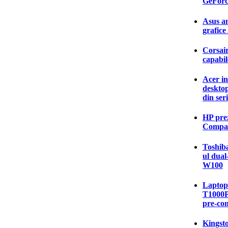
GeForc
Asus an
grafic
Corsai
capabil
Acer in
deskto
din ser
HP pre
Compaq
Toshiba
ul dual
W100
Laptop-
T1000P 
pre-co
Kingsto