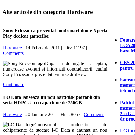
Alte articole din categoria Hardware
Sony Ericsson a prezentat noul smartphone Xperia
Play dedicat gamerilor
Fotogra
LGA201
Hardware
| 14 Februarie 2011 | Hits: 11197 |
baza M
Comments
CES 20
Dupa indelungate asteptari,
pentru 
numeroase zvonuri si informatii contradictorii, cuplul
Sony Ericsson a prezentat ieri in cadrul ev...
Samsun
Continuare
memori
tehnolo
I-O Data lanseaza un nou harddisk portabil din
Patriot
seria HDPC-U cu capacitate de 750GB
memori
2 si G2
Hardware
| 20 Ianuarie 2011 | Hits: 8057 |
Comments
de proc
Cunoscutul producator de
echipamente de stocare I-O Data a anuntat un nou
LG intr