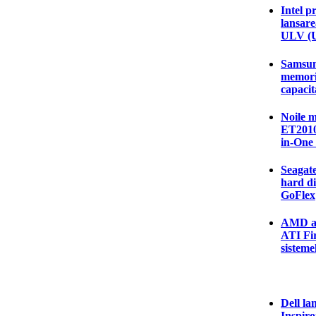
Intel p
lansare
ULV (U
Samsung
memor
capacit
Noile 
ET2010
in-One
Seagate
hard di
GoFlex
AMD an
ATI Fi
sisteme
Dell la
Inspiro