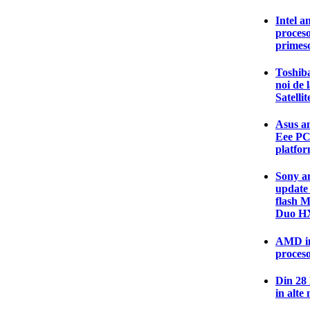
Intel a
proces
primesc
Toshib
noi de 
Satelli
Asus an
Eee PC
platfor
Sony an
update
flash 
Duo H
AMD in
proceso
Din 28
in alte