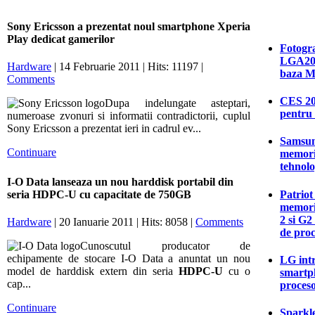
Sony Ericsson a prezentat noul smartphone Xperia
Play dedicat gamerilor
Fotogra
LGA201
Hardware
| 14 Februarie 2011 | Hits: 11197 |
baza M
Comments
CES 20
Dupa indelungate asteptari,
pentru 
numeroase zvonuri si informatii contradictorii, cuplul
Sony Ericsson a prezentat ieri in cadrul ev...
Samsun
Continuare
memori
tehnolo
I-O Data lanseaza un nou harddisk portabil din
Patriot
seria HDPC-U cu capacitate de 750GB
memori
2 si G2
Hardware
| 20 Ianuarie 2011 | Hits: 8058 |
Comments
de proc
Cunoscutul producator de
echipamente de stocare I-O Data a anuntat un nou
LG intr
model de harddisk extern din seria
HDPC-U
cu o
smartp
cap...
proces
Continuare
Sparkle