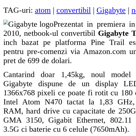
TAG-uri:
atom
|
convertibil
|
Gigabyte
|
n
Prezentat in premiera i
2010, netbook-ul convertibil
Gigabyte 
inch bazat pe platforma Pine Trail es
pentru pre-comenzi via Amazon.com und
pret de 699 de dolari.
Cantarind doar 1,45kg, noul model 
Gigabyte dispune de un display LE
1366x768 pixeli ce poate fi rotit cu 180
Intel Atom N470 tactat la 1,83 GH
RAM, hard drive cu capacitate de 250GB
GMA 3150, Gigabit Ethernet, 802.11 
3.5G ci baterie cu 6 celule (7650mAh).