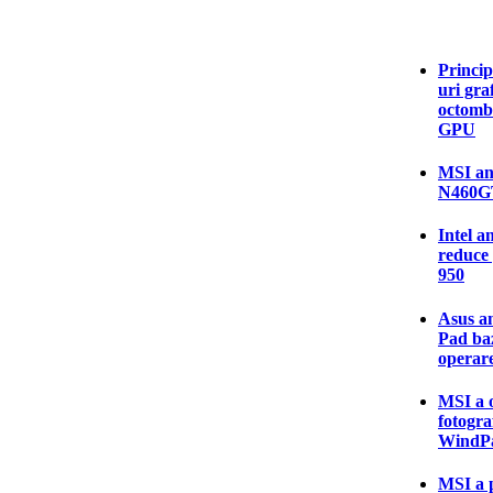
Princip
uri gra
octombr
GPU
MSI anu
N460G
Intel a
reduce 
950
Asus an
Pad baz
operar
MSI a o
fotogra
WindPa
MSI a p