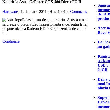
Nou de la Asus: GeForce GTX 580 DirectCU II
Samsun
memori
Hardware
| 12 Ianuarie 2011 | Hits: 10016 |
Comments
de 8GB
produc
Folosind un design propriu, Asus a reusit
sa creeze o placa video impresionanta si cel putin la fel
Acer la
de puternica ca Radeon HD 6970 prezentata de curand
Revo V
i...
Continuare
LaCie a
un gadg
Kingsto
stick-u
USB 3.0
64GB
Dell a 
noul In
hibrid 
Super T
Drive U
memori