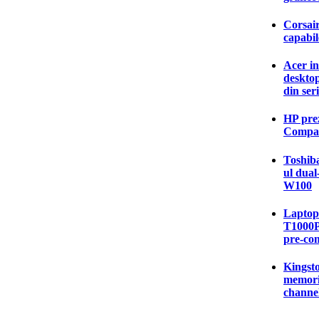
Corsai
capabil
Acer in
deskto
din ser
HP pre
Compaq
Toshiba
ul dual
W100
Laptop-
T1000P 
pre-co
Kingsto
memori
channe