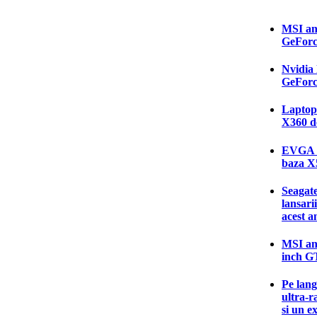
MSI an
GeForc
Nvidia 
GeForc
Laptop-
X360 d
EVGA a
baza 
Seagate
lansari
acest a
MSI an
inch G
Pe lang
ultra-r
si un e