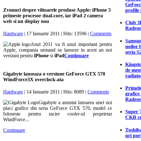
GeForc
Zvonuri despre viitoarele produse Apple: iPhone 5
profile
primeste procesor dual-core, iar iPad 2 camera
web si un display nou
Club 3D
Radeon
Hardware
| 17 Ianuarie 2011 | Hits: 13596 |
Comments
Samsung
Anul 2011 va fi unul important pentru
noilor 
Apple, compania urmand sa lanseze in acest an noi
seria S
versiuni pentru
iPhone
si
iPad
Continuare
Kingsto
de mem
Gigabyte lanseaza o versiune GeForce GTX 570
radiato
WindForce3X overclock-ata
Primele
Hardware
| 14 Ianuarie 2011 | Hits: 8089 |
Comments
grafic
Radeon
Gigabyte a anuntat lansarea unei noi
placi grafice din seria GeForce GTX 570, model ce
Super T
foloseste pentru racire cooler-ul proprietar
CKB cu
WindForce...
Toshiba
Continuare
uri por