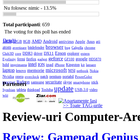
Nu folosesc nimic - 13.5%
Total participanti
: 659
The voting for this poll has ended
Detalii
AMD
Android
antivirus
Apple
Asus
ati
16GB
32GB
8GB
browser
atom
bitdefender
avertizare
bug
Calpella
chrome
DX11
Epson
DDR3
driver
explorer
Club3D
core
extern
geforce
google
fermi
firefox
Eyefinity
gadget
GF100
HD5870
intel
hdd
ION
ipad
Kingston
imprimanta
iPhone
kit
lansare
microsoft
laptop
memorie
MSI
lenovo
netbook
Nokia
Nvidia
opera
patch
pentium
portabil
overclock
PowerColor
Radeon
securitate
procesor
samsung
skype
stick
smartphone
Parteneri
update
tableta
thinkpad
Toshiba
USB-3.0
video
Symbian
windows
>> Toate TAG-urile
Review-uri Computer-Ar
Review: Gamepad Genius 