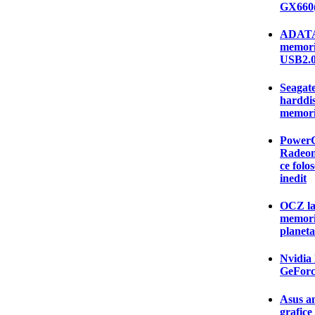
GX660(
ADATA 
memorie
USB2.
Seagate
harddis
memorii
PowerCo
Radeon
ce folo
inedit
OCZ la
memori
planeta
Nvidia 
GeForc
Asus an
grafic