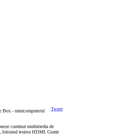
Tweet
ee Box - minicomputerul
ioneze continut multimedia de
, folosind iesirea HDMI. Gratie