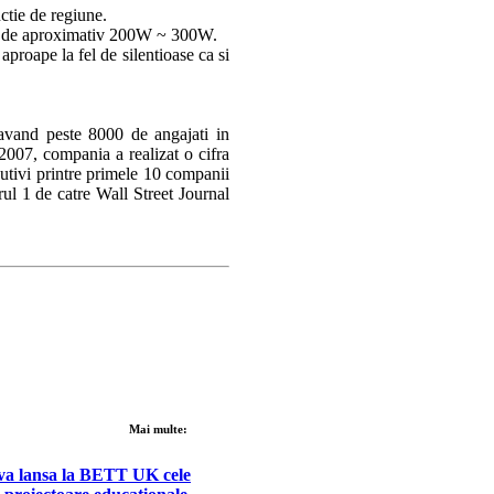
nctie de regiune.
um de aproximativ 200W ~ 300W.
roape la fel de silentioase ca si
, avand peste 8000 de angajati in
 2007, compania a realizat o cifra
utivi printre primele 10 companii
l 1 de catre Wall Street Journal
Mai multe:
va lansa la BETT UK cele