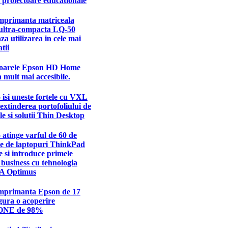
 proiectoare educationale
mprimanta matriceala
ultra-compacta LQ-50
aza utilizarea in cele mai
tii
toarele Epson HD Home
mult mai accesibile.
isi uneste fortele cu VXL
extinderea portofoliului de
le si solutii Thin Desktop
atinge varful de 60 de
ne de laptopuri ThinkPad
 si introduce primele
business cu tehnologia
A Optimus
mprimanta Epson de 17
igura o acoperire
NE de 98%