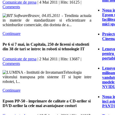
mai noi
Comunicate de presa
| 4 Mai 2011 | Hits: 16125 |
Comments
Noua i
Epson 
Brasov, 04.05.2011
- Tendinta actuala
facilite
in materie de standardizare si eficientizare a
mici spa
schimburilor comerciale, din dorinta de a...
Continuare
Proiec
Cinema 
Pe 6 si 7 mai, in Capitala, 250 de liceeni si studenti
Lenovo 
din 38 de tari se intrec in roboti si tehnologie IT
pentru 
portabi
Comunicate de presa
| 2 Mai 2011 | Hits: 13687 |
Comments
Lenovo 
Tehnologia
milioa
viitorului transpusa prin sisteme IT si lupte intre
vandute
robotei, l...
modele 
NVIDI
Continuare
Noua i
Epson PP-50 - imprimare de calitate a CD-urilor si
inci as
DVD-urilor la cele mai avantajoase costuri
PANTO