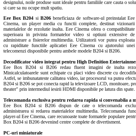
designului, noile produse sunt ideale pentru familiile care cauta o solu
si care sa nu ocupe mult spatiu.
Eee Box B204
si
B206
beneficiaza de software-ul preinstalat Eee
Cinema, un player media cu functii complete, destinat vizionarii
materialelor de rezolutie inalta. Eee Cinema ofera o compatibilitate
superioara in privinta formatelor video si optiuni extensive de
administrare a fisierelor multimedia. Utilizatorii vor putea exploata
cu rapiditate functiile aplicatiei Eee Cinema cu ajutorului unei
telecomenzi disponibile pentru ambele modele B204 si B206.
Decodificator video integrat pentru High Definition Entertainme
Eee Box B204 si B206 redau fluent imagini de inalta rezolu
Minicalculatoarele sunt echipate cu placi video discrete cu decodi
Astfel, se imbunatateste calitatea video, iar procesorul va putea efect
B204 si B206 se pot conecta rapid la televizoare LCD, monitoare, pro
theater" prin intermediul iesirii HDMI disponibile pe latura din spate.
Telecomanda exclusiva pentru redarea rapida si convenabila a m
Eee Box B204 si B206 dispun de cate o telecomanda exclusiva
administrarea si redarea materialelor multimedia. Telecomanda fun
player-ul Eee Cinema, care recunoaste toate formatele populare pentru
Box B204 si B206 devenind centre complete de divertisment.
PC-uri miniaturale