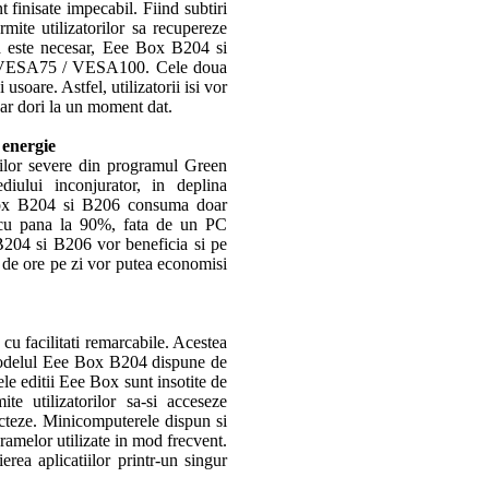
inisate impecabil. Fiind subtiri
ite utilizatorilor sa recupereze
a este necesar, Eee Box B204 si
rt VESA75 / VESA100. Cele doua
 usoare. Astfel, utilizatorii isi vor
 ar dori la un moment dat.
 energie
ilor severe din programul Green
ului inconjurator, in deplina
Box B204 si B206 consuma doar
 cu pana la 90%, fata de un PC
B204 si B206 vor beneficia si pe
 de ore pe zi vor putea economisi
cu facilitati remarcabile. Acestea
Modelul Eee Box B204 dispune de
e editii Eee Box sunt insotite de
 utilizatorilor sa-si acceseze
cteze. Minicomputerele dispun si
amelor utilizate in mod frecvent.
rea aplicatiilor printr-un singur