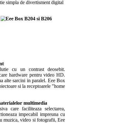
tie simpla de divertisment digital
nt
tie cu un contrast deosebit.
ficare hardware pentru video HD.
ua alte sarcini in paralel. Eee Box
iectoare si la receptoarele "home
aterialelor multimedia
 care faciliteaza selectarea,
ctioneaza impecabil impreuna cu
 muzica, video si fotografii, Eee