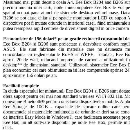
Masurand mai putin decat o coala A4, Eee Box B204 and B206 sunt f
precum muchia unei carti, noile minicomputere Eee Box le vor perm
spatiul ocupat pana atunci de sistemele desktop voluminoase. Dac
B206 se pot atasa chiar si pe spatele monitoarelor LCD cu supo
dispozitive pot fi mutate oriunde in interiorul casei, fiind miniaturale si
putea reamplasa rapid centrele de divertisment digital in orice camera
Economisire de 156 dolari* pe an gratie reducerii consumului de
Eee Box B204 si B206 sunt proiectate si dezvoltate conform regul
ASUS. Ele sunt fabricate din materiale care nu dauneaza medi
concordanta cu reglementarile RoHS si WEEE. Totodata, Eee 
aprox. 20 de wati, reducand amprenta de carbon a utilizatorului
desktop** de dimensiuni standard. Utilizatorii sistemelor Eee Box 
plan economic; cei care obisnuiesc sa isi lase computerele aprinse 24
aproximativ 156 dolari pe an.
Facilitati complete
In ciuda aspectului lor miniatural, Eee Box B204 si B206 sunt dotate 
ofera suport pentru cel mai nou standard wireless Wi-Fi 802.11n. 
conexiune Bluetooth® pentru conectarea dispozitivelor mobile. Ambel
Eee Storage de 10GB - capacitate de stocare online care permite
documentele si materialele multimedia de oriunde ar dori sa se cone
de interfata Easy Mode in Windows®, care faciliteaza accesarea progr
Eee Bar, un alt software disponibil pe noile Eee Box, permite initie
click.