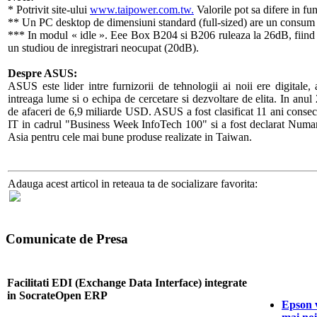
* Potrivit site-ului
www.taipower.com.tw.
Valorile pot sa difere in fu
** Un PC desktop de dimensiuni standard (full-sized) are un cons
*** In modul « idle ». Eee Box B204 si B206 ruleaza la 26dB, fiind ap
un studiou de inregistrari neocupat (20dB).
Despre ASUS:
ASUS este lider intre furnizorii de tehnologii ai noii ere digitale
intreaga lume si o echipa de cercetare si dezvoltare de elita. In anul
de afaceri de 6,9 miliarde USD. ASUS a fost clasificat 11 ani consec
IT in cadrul "Business Week InfoTech 100" si a fost declarat Numaru
Asia pentru cele mai bune produse realizate in Taiwan.
Adauga acest articol in reteaua ta de socializare favorita:
Comunicate de Presa
Facilitati EDI (Exchange Data Interface) integrate
in SocrateOpen ERP
Epson 