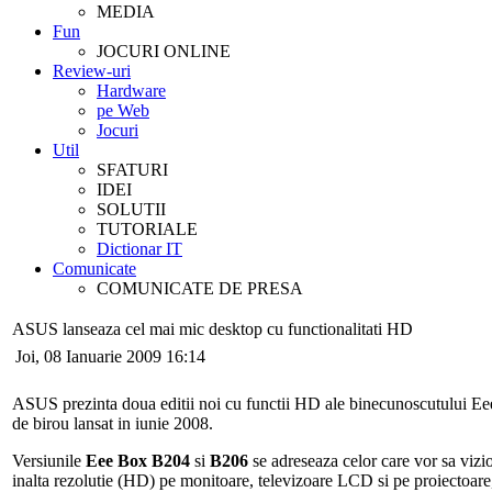
MEDIA
Fun
JOCURI ONLINE
Review-uri
Hardware
pe Web
Jocuri
Util
SFATURI
IDEI
SOLUTII
TUTORIALE
Dictionar IT
Comunicate
COMUNICATE DE PRESA
ASUS lanseaza cel mai mic desktop cu functionalitati HD
Joi, 08 Ianuarie 2009 16:14
ASUS prezinta doua editii noi cu functii HD ale binecunoscutului E
de birou lansat in iunie 2008.
Versiunile
Eee Box B204
si
B206
se adreseaza celor care vor sa viz
inalta rezolutie (HD) pe monitoare, televizoare LCD si pe proiectoare