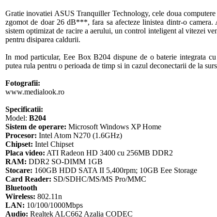
Gratie inovatiei ASUS Tranquiller Technology, cele doua computere
zgomot de doar 26 dB***, fara sa afecteze linistea dintr-o camera. 
sistem optimizat de racire a aerului, un control inteligent al vitezei ve
pentru disiparea caldurii.
In mod particular, Eee Box B204 dispune de o baterie integrata c
putea rula pentru o perioada de timp si in cazul deconectarii de la sur
Fotografii:
www.medialook.ro
Specificatii:
Model:
B204
Sistem de operare:
Microsoft Windows XP Home
Procesor:
Intel Atom N270 (1.6GHz)
Chipset:
Intel Chipset
Placa video:
ATI Radeon HD 3400 cu 256MB DDR2
RAM:
DDR2 SO-DIMM 1GB
Stocare:
160GB HDD SATA II 5,400rpm; 10GB Eee Storage
Card Reader:
SD/SDHC/MS/MS Pro/MMC
Bluetooth
Wireless:
802.11n
LAN:
10/100/1000Mbps
Audio:
Realtek ALC662 Azalia CODEC