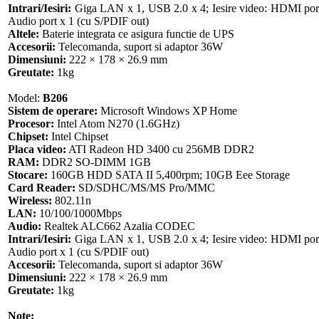
Intrari/Iesiri:
Giga LAN x 1, USB 2.0 x 4; Iesire video: HDMI port 
Audio port x 1 (cu S/PDIF out)
Altele:
Baterie integrata ce asigura functie de UPS
Accesorii:
Telecomanda, suport si adaptor 36W
Dimensiuni:
222 × 178 × 26.9 mm
Greutate:
1kg
Model:
B206
Sistem de operare:
Microsoft Windows XP Home
Procesor:
Intel Atom N270 (1.6GHz)
Chipset:
Intel Chipset
Placa video:
ATI Radeon HD 3400 cu 256MB DDR2
RAM:
DDR2 SO-DIMM 1GB
Stocare:
160GB HDD SATA II 5,400rpm; 10GB Eee Storage
Card Reader:
SD/SDHC/MS/MS Pro/MMC
Wireless:
802.11n
LAN:
10/100/1000Mbps
Audio:
Realtek ALC662 Azalia CODEC
Intrari/Iesiri:
Giga LAN x 1, USB 2.0 x 4; Iesire video: HDMI port 
Audio port x 1 (cu S/PDIF out)
Accesorii:
Telecomanda, suport si adaptor 36W
Dimensiuni:
222 × 178 × 26.9 mm
Greutate:
1kg
Note: